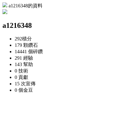
a1216348的資料
a1216348
292
積分
179 顆
鑽石
14441 個
碎鑽
291
經驗
143
幫助
0
技術
0
貢獻
15 次
宣傳
0 個
金豆