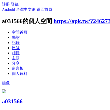
註冊
登錄
Android 台灣中文網
返回首頁
a031566的個人空間
https://apk.tw/?24627
空間首頁
動態
記錄
日誌
相冊
主題
分享
留言板
個人資料
頭像
a031566