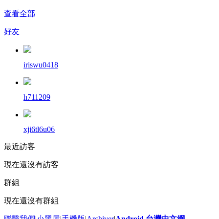
查看全部
好友
iriswu0418
h711209
xji6tl6u06
最近訪客
現在還沒有訪客
群組
現在還沒有群組
聯繫我們
|
小黑屋
|
手機版
|
Archiver
|
Android 台灣中文網