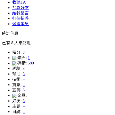
收聽TA
加為好友
給我留言
打個招呼
發送消息
統計信息
已有
8
人來訪過
積分:
3
鑽石:
1
碎鑽:
580
經驗:
3
幫助:
3
技術:
--
貢獻:
--
宣傳:
6
金豆:
--
好友:
3
主題:
--
日誌:
--