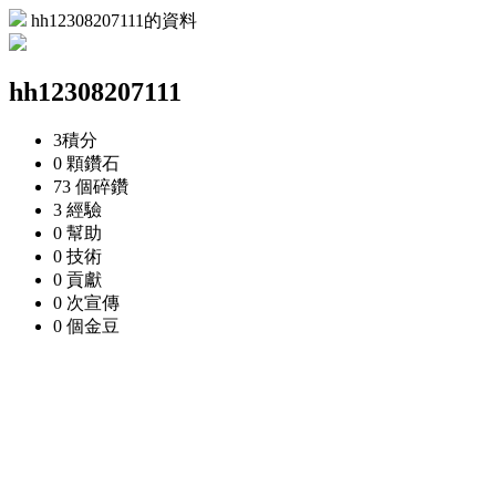
hh12308207111的資料
hh12308207111
3
積分
0 顆
鑽石
73 個
碎鑽
3
經驗
0
幫助
0
技術
0
貢獻
0 次
宣傳
0 個
金豆