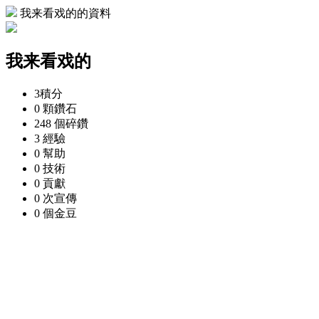
我来看戏的的資料
我来看戏的
3
積分
0 顆
鑽石
248 個
碎鑽
3
經驗
0
幫助
0
技術
0
貢獻
0 次
宣傳
0 個
金豆