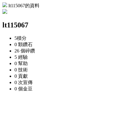
lt115067的資料
lt115067
5
積分
0 顆
鑽石
26 個
碎鑽
5
經驗
0
幫助
0
技術
0
貢獻
0 次
宣傳
0 個
金豆