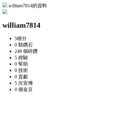
william7814的資料
william7814
5
積分
0 顆
鑽石
248 個
碎鑽
5
經驗
0
幫助
0
技術
0
貢獻
5 次
宣傳
0 個
金豆