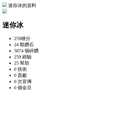
迷你冰的資料
迷你冰
259
積分
24 顆
鑽石
5874 個
碎鑽
259
經驗
25
幫助
0
技術
0
貢獻
0 次
宣傳
0 個
金豆