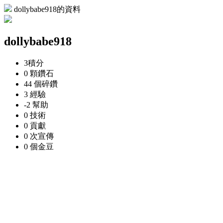
dollybabe918的資料
dollybabe918
3
積分
0 顆
鑽石
44 個
碎鑽
3
經驗
-2
幫助
0
技術
0
貢獻
0 次
宣傳
0 個
金豆