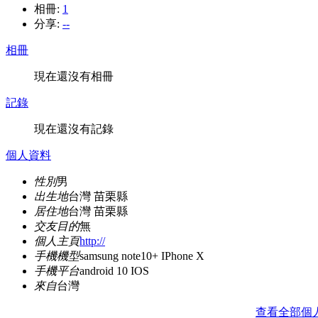
相冊:
1
分享:
--
相冊
現在還沒有相冊
記錄
現在還沒有記錄
個人資料
性別
男
出生地
台灣 苗栗縣
居住地
台灣 苗栗縣
交友目的
無
個人主頁
http://
手機機型
samsung note10+ IPhone X
手機平台
android 10 IOS
來自
台灣
查看全部個