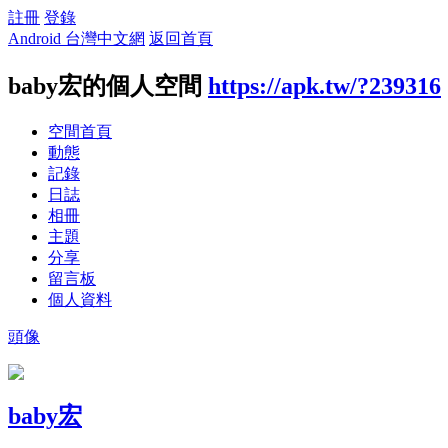
註冊
登錄
Android 台灣中文網
返回首頁
baby宏的個人空間
https://apk.tw/?239316
空間首頁
動態
記錄
日誌
相冊
主題
分享
留言板
個人資料
頭像
baby宏