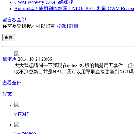
CWM-recovery-6.0.4.5觸頻版
Android 4.3 使用刷機精靈 UNLOCKED 和刷 CWM Recove
留言板
全部
你需要登錄後才可以留言
登錄
|
註冊
留言
鄭侑承
2014-10-24 23:06
大大我想請問一下我現在note3 3G版的我是用五套件。但
收不到更新目前是NB1。我可以用單刷直接更新到NG1嗎
查看全部
好友
v47847
boy760809