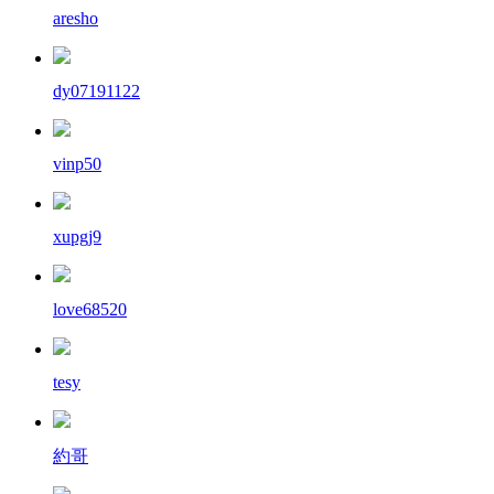
aresho
dy07191122
vinp50
xupgj9
love68520
tesy
約哥