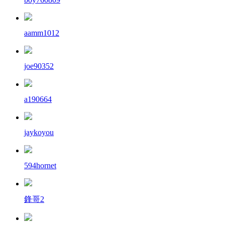
aamm1012
joe90352
a190664
jaykoyou
594hornet
鋒哥2