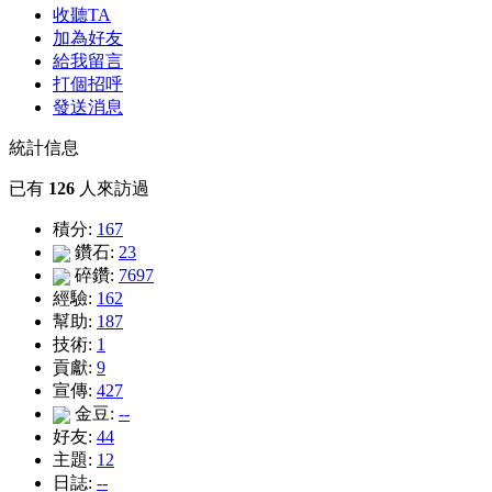
收聽TA
加為好友
給我留言
打個招呼
發送消息
統計信息
已有
126
人來訪過
積分:
167
鑽石:
23
碎鑽:
7697
經驗:
162
幫助:
187
技術:
1
貢獻:
9
宣傳:
427
金豆:
--
好友:
44
主題:
12
日誌:
--