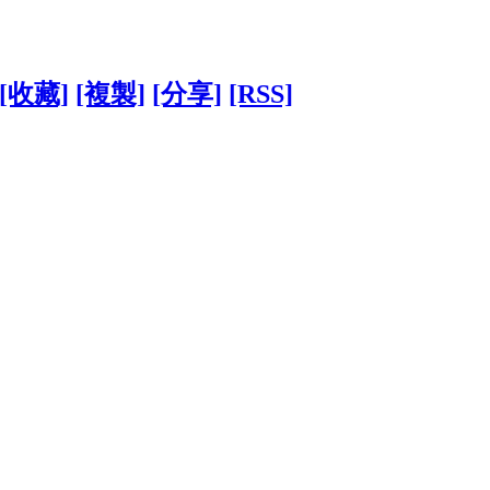
[收藏]
[複製]
[分享]
[RSS]