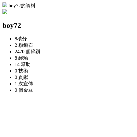
boy72的資料
boy72
8
積分
2 顆
鑽石
2470 個
碎鑽
8
經驗
14
幫助
0
技術
0
貢獻
1 次
宣傳
0 個
金豆