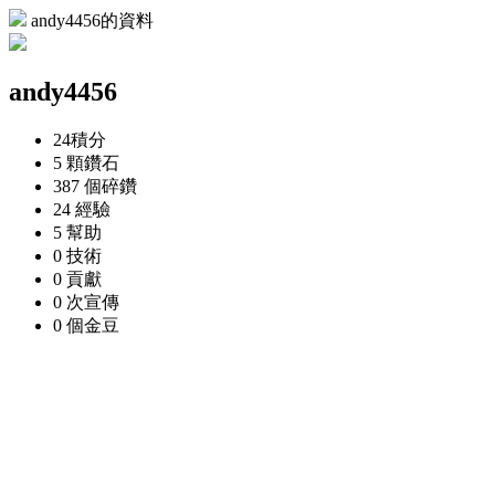
andy4456的資料
andy4456
24
積分
5 顆
鑽石
387 個
碎鑽
24
經驗
5
幫助
0
技術
0
貢獻
0 次
宣傳
0 個
金豆