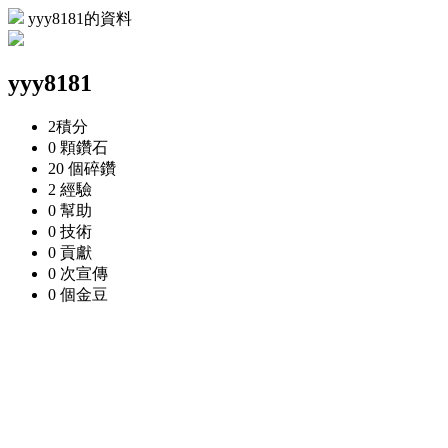
yyy8181的資料
yyy8181
2
積分
0 顆
鑽石
20 個
碎鑽
2
經驗
0
幫助
0
技術
0
貢獻
0 次
宣傳
0 個
金豆