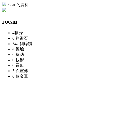
rocan的資料
rocan
4
積分
0 顆
鑽石
542 個
碎鑽
4
經驗
0
幫助
0
技術
0
貢獻
5 次
宣傳
0 個
金豆