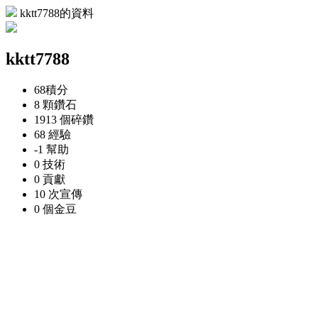
kktt7788的資料
kktt7788
68
積分
8 顆
鑽石
1913 個
碎鑽
68
經驗
-1
幫助
0
技術
0
貢獻
10 次
宣傳
0 個
金豆