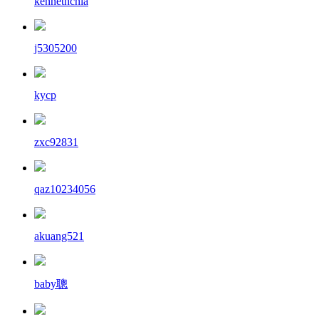
kennethchia
j5305200
kycp
zxc92831
qaz10234056
akuang521
baby聰