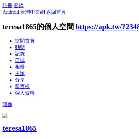
註冊
登錄
Android 台灣中文網
返回首頁
teresa1865的個人空間
https://apk.tw/?234
空間首頁
動態
記錄
日誌
相冊
主題
分享
留言板
個人資料
頭像
teresa1865