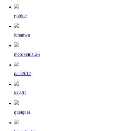
goblue
johanwu
mcrokejr0126
dale2617
ice481
queiquei