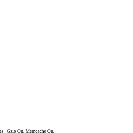
ries , Gzip On, Memcache On.