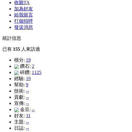
收聽TA
加為好友
給我留言
打個招呼
發送消息
統計信息
已有
155
人來訪過
積分:
19
鑽石:
2
碎鑽:
1125
經驗:
19
幫助:
9
技術:
--
貢獻:
--
宣傳:
--
金豆:
--
好友:
31
主題:
--
日誌:
--