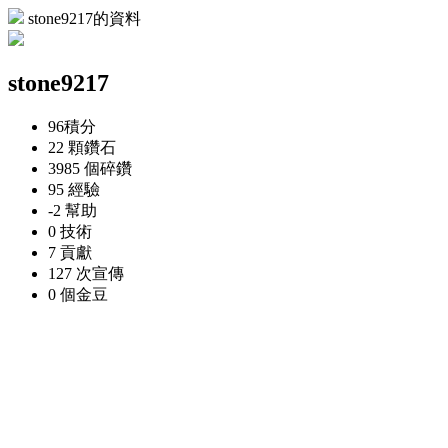
stone9217的資料
stone9217
96
積分
22 顆
鑽石
3985 個
碎鑽
95
經驗
-2
幫助
0
技術
7
貢獻
127 次
宣傳
0 個
金豆