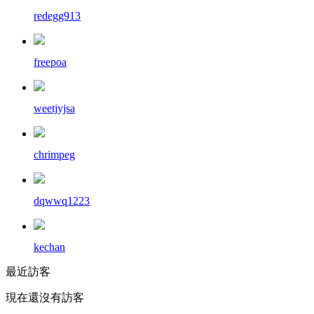
redegg913
freepoa
weetjyjsa
chrimpeg
dqwwq1223
kechan
最近訪客
現在還沒有訪客