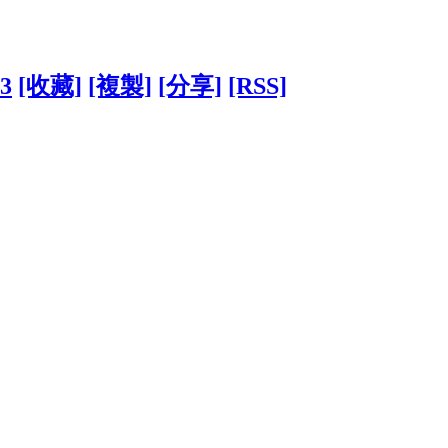
53
[收藏]
[複製]
[分享]
[RSS]