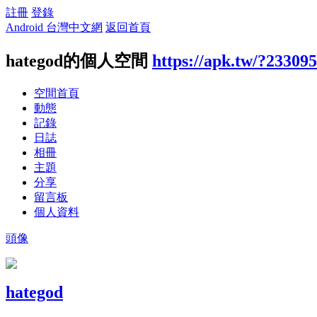
註冊
登錄
Android 台灣中文網
返回首頁
hategod的個人空間
https://apk.tw/?23309
空間首頁
動態
記錄
日誌
相冊
主題
分享
留言板
個人資料
頭像
hategod