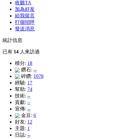
收聽TA
加為好友
給我留言
打個招呼
發送消息
統計信息
已有
14
人來訪過
積分:
18
鑽石:
--
碎鑽:
1078
經驗:
17
幫助:
74
技術:
--
貢獻:
--
宣傳:
--
金豆:
6
好友:
12
主題:
1
日誌:
--