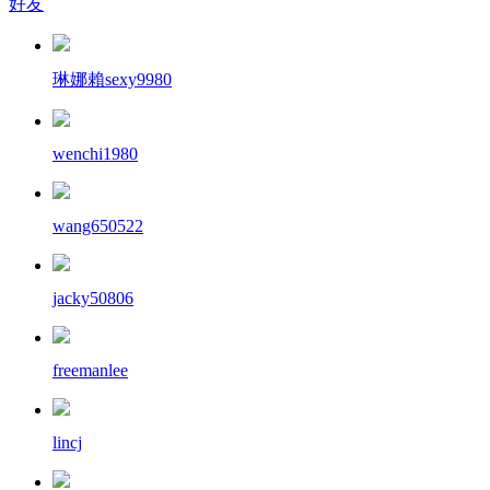
好友
琳娜賴sexy9980
wenchi1980
wang650522
jacky50806
freemanlee
lincj