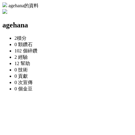
agehana的資料
agehana
2
積分
0 顆
鑽石
102 個
碎鑽
2
經驗
12
幫助
0
技術
0
貢獻
0 次
宣傳
0 個
金豆