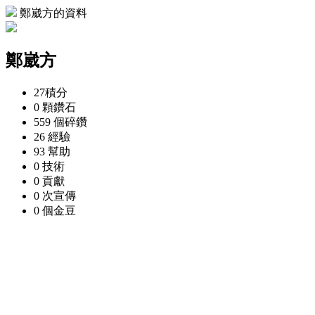
鄭崴方的資料
鄭崴方
27
積分
0 顆
鑽石
559 個
碎鑽
26
經驗
93
幫助
0
技術
0
貢獻
0 次
宣傳
0 個
金豆