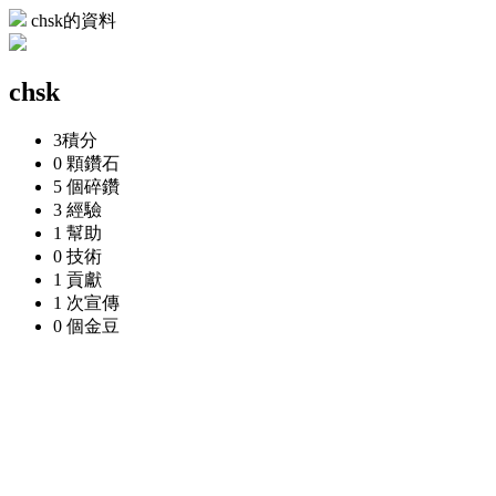
chsk的資料
chsk
3
積分
0 顆
鑽石
5 個
碎鑽
3
經驗
1
幫助
0
技術
1
貢獻
1 次
宣傳
0 個
金豆