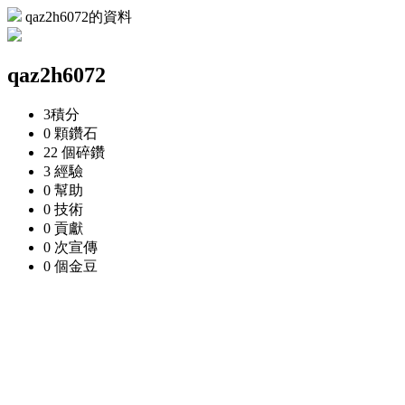
qaz2h6072的資料
qaz2h6072
3
積分
0 顆
鑽石
22 個
碎鑽
3
經驗
0
幫助
0
技術
0
貢獻
0 次
宣傳
0 個
金豆