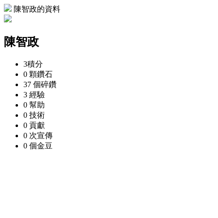
陳智政的資料
陳智政
3
積分
0 顆
鑽石
37 個
碎鑽
3
經驗
0
幫助
0
技術
0
貢獻
0 次
宣傳
0 個
金豆