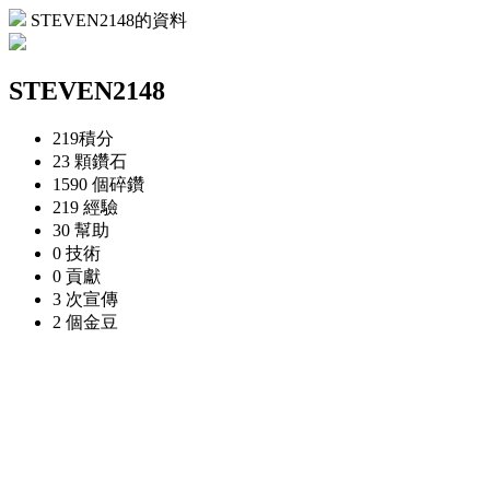
STEVEN2148的資料
STEVEN2148
219
積分
23 顆
鑽石
1590 個
碎鑽
219
經驗
30
幫助
0
技術
0
貢獻
3 次
宣傳
2 個
金豆