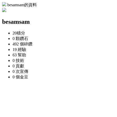
besamsam的資料
besamsam
20
積分
0 顆
鑽石
492 個
碎鑽
19
經驗
63
幫助
0
技術
0
貢獻
0 次
宣傳
0 個
金豆