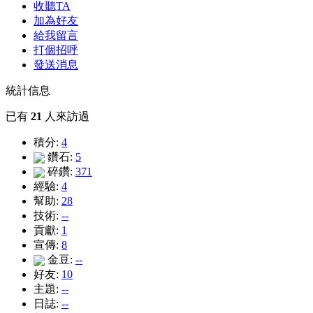
收聽TA
加為好友
給我留言
打個招呼
發送消息
統計信息
已有
21
人來訪過
積分:
4
鑽石:
5
碎鑽:
371
經驗:
4
幫助:
28
技術:
--
貢獻:
1
宣傳:
8
金豆:
--
好友:
10
主題:
--
日誌:
--