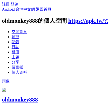
註冊
登錄
Android 台灣中文網
返回首頁
oldmonkey888的個人空間
https://apk.tw/
空間首頁
動態
記錄
日誌
相冊
主題
分享
留言板
個人資料
頭像
oldmonkey888