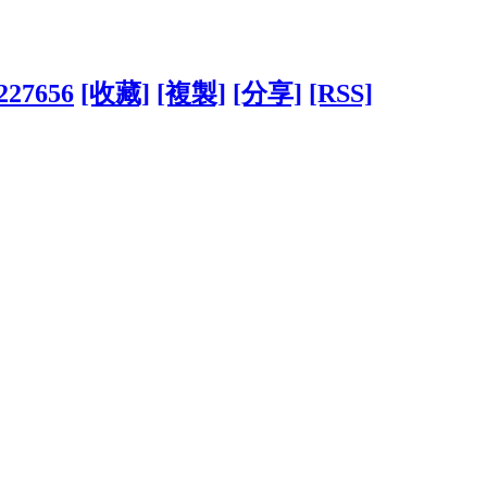
?227656
[收藏]
[複製]
[分享]
[RSS]