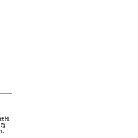
賽 順便推
問題，
1-