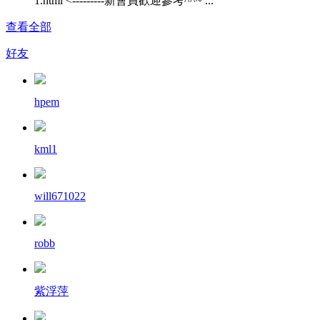
1.html <---------新會員歡迎參考^^~ ...
查看全部
好友
hpem
kml1
will671022
robb
紫浮萍