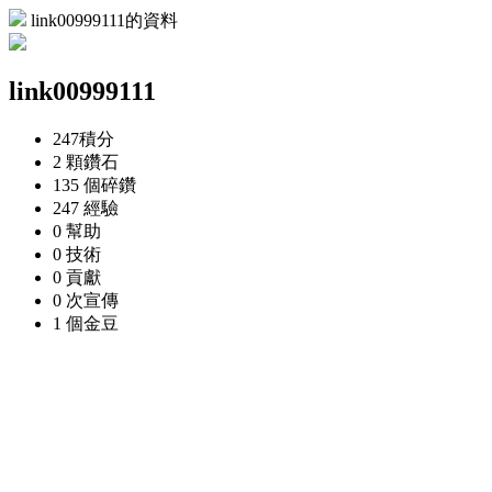
link00999111的資料
link00999111
247
積分
2 顆
鑽石
135 個
碎鑽
247
經驗
0
幫助
0
技術
0
貢獻
0 次
宣傳
1 個
金豆