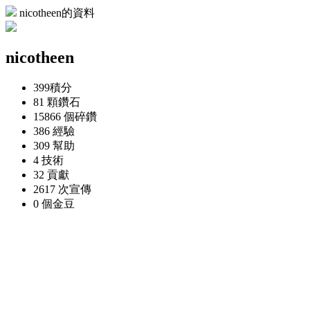
nicotheen的資料
nicotheen
399
積分
81 顆
鑽石
15866 個
碎鑽
386
經驗
309
幫助
4
技術
32
貢獻
2617 次
宣傳
0 個
金豆