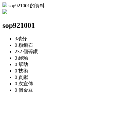
sop921001的資料
sop921001
3
積分
0 顆
鑽石
232 個
碎鑽
3
經驗
0
幫助
0
技術
0
貢獻
0 次
宣傳
0 個
金豆