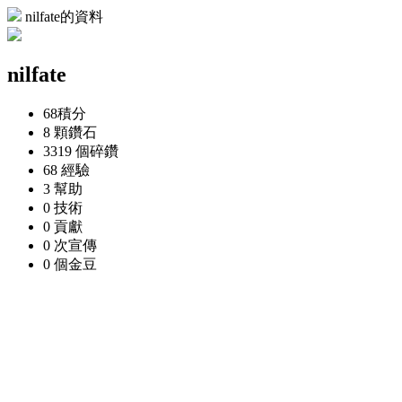
nilfate的資料
nilfate
68
積分
8 顆
鑽石
3319 個
碎鑽
68
經驗
3
幫助
0
技術
0
貢獻
0 次
宣傳
0 個
金豆