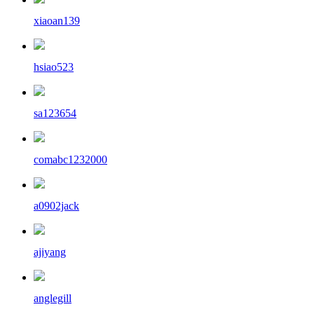
xiaoan139
hsiao523
sa123654
comabc1232000
a0902jack
ajiyang
anglegill