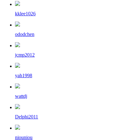
kklee1026
ododchen
jcmp2012
yah1998
wattdj
Delphi2011
niouniou