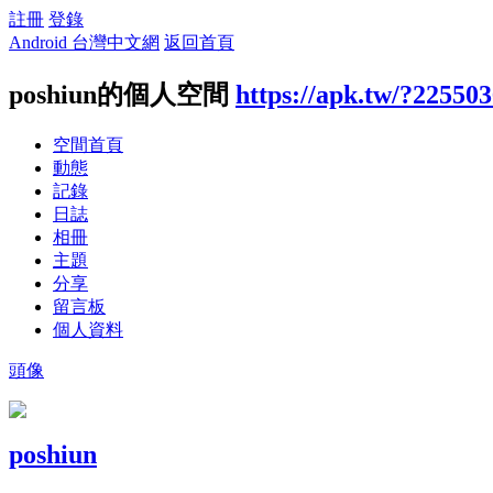
註冊
登錄
Android 台灣中文網
返回首頁
poshiun的個人空間
https://apk.tw/?22550
空間首頁
動態
記錄
日誌
相冊
主題
分享
留言板
個人資料
頭像
poshiun