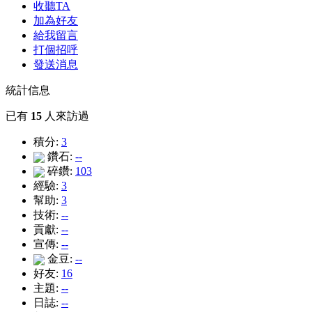
收聽TA
加為好友
給我留言
打個招呼
發送消息
統計信息
已有
15
人來訪過
積分:
3
鑽石:
--
碎鑽:
103
經驗:
3
幫助:
3
技術:
--
貢獻:
--
宣傳:
--
金豆:
--
好友:
16
主題:
--
日誌:
--