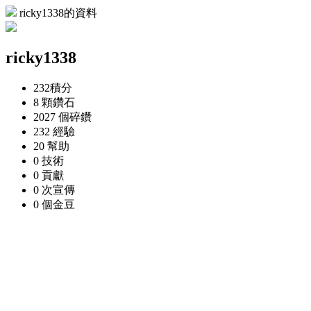
ricky1338的資料
ricky1338
232
積分
8 顆
鑽石
2027 個
碎鑽
232
經驗
20
幫助
0
技術
0
貢獻
0 次
宣傳
0 個
金豆