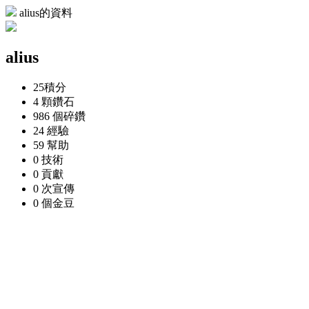
alius的資料
alius
25
積分
4 顆
鑽石
986 個
碎鑽
24
經驗
59
幫助
0
技術
0
貢獻
0 次
宣傳
0 個
金豆