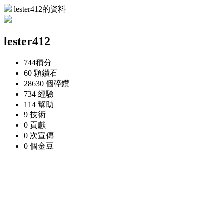
lester412的資料
lester412
744
積分
60 顆
鑽石
28630 個
碎鑽
734
經驗
114
幫助
9
技術
0
貢獻
0 次
宣傳
0 個
金豆