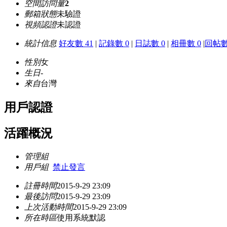
空間訪問量
2
郵箱狀態
未驗證
視頻認證
未認證
統計信息
好友數 41
|
記錄數 0
|
日誌數 0
|
相冊數 0
|
回帖數
性別
女
生日
-
來自
台灣
用戶認證
活躍概況
管理組
用戶組
禁止發言
註冊時間
2015-9-29 23:09
最後訪問
2015-9-29 23:09
上次活動時間
2015-9-29 23:09
所在時區
使用系統默認