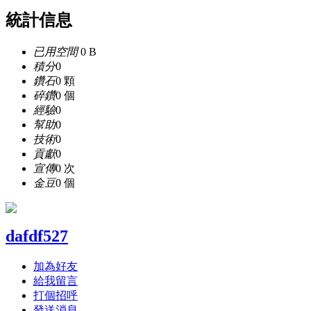
統計信息
已用空間
0 B
積分
0
鑽石
0 顆
碎鑽
0 個
經驗
0
幫助
0
技術
0
貢獻
0
宣傳
0 次
金豆
0 個
dafdf527
加為好友
給我留言
打個招呼
發送消息