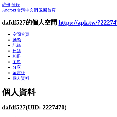
註冊
登錄
Android 台灣中文網
返回首頁
dafdf527的個人空間
https://apk.tw/?22274
空間首頁
動態
記錄
日誌
相冊
主題
分享
留言板
個人資料
個人資料
dafdf527
(UID: 2227470)