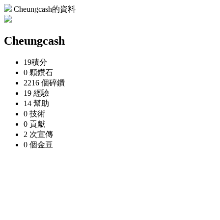
Cheungcash的資料
Cheungcash
19
積分
0 顆
鑽石
2216 個
碎鑽
19
經驗
14
幫助
0
技術
0
貢獻
2 次
宣傳
0 個
金豆