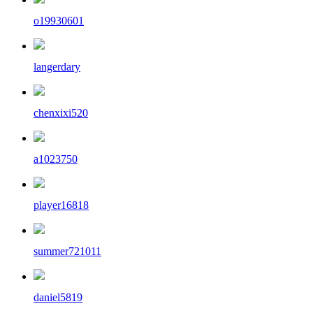
o19930601
langerdary
chenxixi520
a1023750
player16818
summer721011
daniel5819