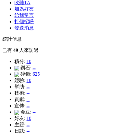
收聽TA
加為好友
給我留言
打個招呼
發送消息
統計信息
已有
49
人來訪過
積分:
10
鑽石:
--
碎鑽:
625
經驗:
10
幫助:
--
技術:
--
貢獻:
--
宣傳:
--
金豆:
--
好友:
10
主題:
--
日誌:
--