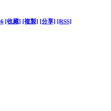
56
[收藏]
[複製]
[分享]
[RSS]