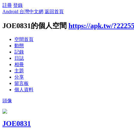
註冊
登錄
Android 台灣中文網
返回首頁
JOE0831的個人空間
https://apk.tw/?2225
空間首頁
動態
記錄
日誌
相冊
主題
分享
留言板
個人資料
頭像
JOE0831