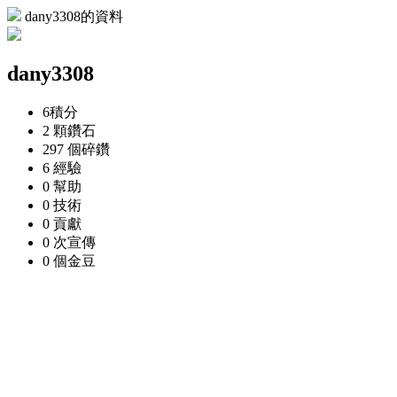
dany3308的資料
dany3308
6
積分
2 顆
鑽石
297 個
碎鑽
6
經驗
0
幫助
0
技術
0
貢獻
0 次
宣傳
0 個
金豆