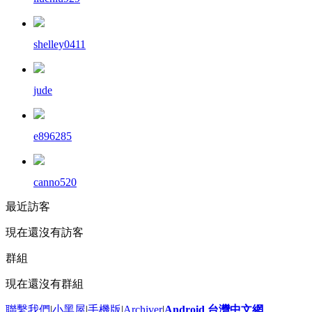
shelley0411
jude
e896285
canno520
最近訪客
現在還沒有訪客
群組
現在還沒有群組
聯繫我們
|
小黑屋
|
手機版
|
Archiver
|
Android 台灣中文網