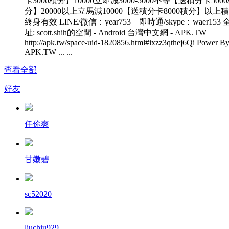
卡3000積分】10000立即減3000-5000不等【送積分卡500
分】20000以上立馬減10000【送積分卡8000積分】以上
終身有效 LINE/微信：year753 即時通/skype：waer153
址: scott.shih的空間 - Android 台灣中文網 - APK.TW
http://apk.tw/space-uid-1820856.html#ixzz3qthej6Qi Power B
APK.TW ... ...
查看全部
好友
任伱爽
甘嫩碧
sc52020
liuchiu929