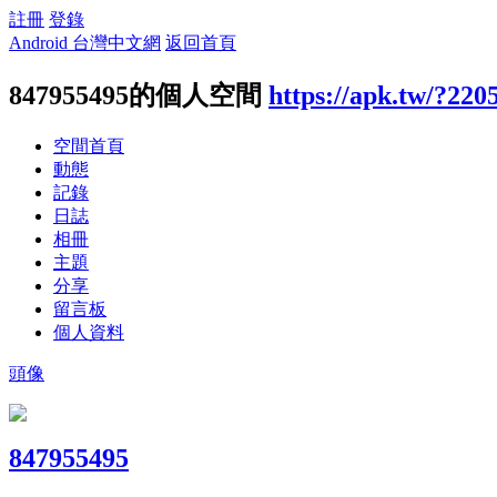
註冊
登錄
Android 台灣中文網
返回首頁
847955495的個人空間
https://apk.tw/?220
空間首頁
動態
記錄
日誌
相冊
主題
分享
留言板
個人資料
頭像
847955495