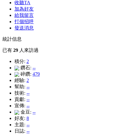
收聽TA
加為好友
給我留言
打個招呼
發送消息
統計信息
已有
29
人來訪過
積分:
2
鑽石:
--
碎鑽:
479
經驗:
2
幫助:
--
技術:
--
貢獻:
--
宣傳:
--
金豆:
--
好友:
8
主題:
--
日誌:
--