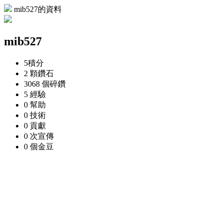
mib527的資料
mib527
5
積分
2 顆
鑽石
3068 個
碎鑽
5
經驗
0
幫助
0
技術
0
貢獻
0 次
宣傳
0 個
金豆