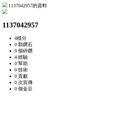
1137042957的資料
1137042957
4
積分
0 顆
鑽石
9 個
碎鑽
4
經驗
0
幫助
0
技術
0
貢獻
0 次
宣傳
0 個
金豆