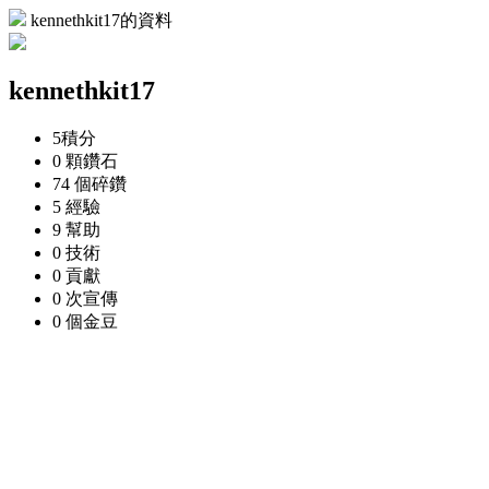
kennethkit17的資料
kennethkit17
5
積分
0 顆
鑽石
74 個
碎鑽
5
經驗
9
幫助
0
技術
0
貢獻
0 次
宣傳
0 個
金豆