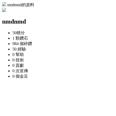
nmdnmd的資料
nmdnmd
50
積分
1 顆
鑽石
984 個
碎鑽
50
經驗
0
幫助
0
技術
0
貢獻
0 次
宣傳
0 個
金豆