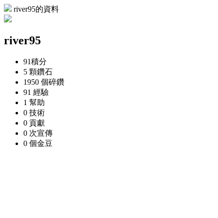
river95的資料
river95
91
積分
5 顆
鑽石
1950 個
碎鑽
91
經驗
1
幫助
0
技術
0
貢獻
0 次
宣傳
0 個
金豆