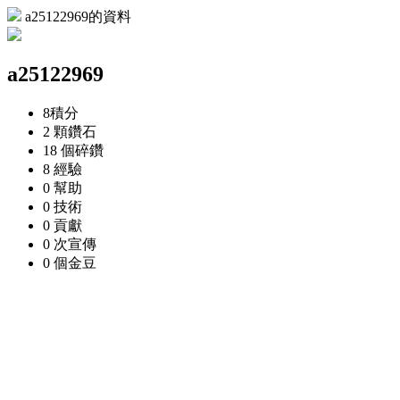
a25122969的資料
a25122969
8
積分
2 顆
鑽石
18 個
碎鑽
8
經驗
0
幫助
0
技術
0
貢獻
0 次
宣傳
0 個
金豆