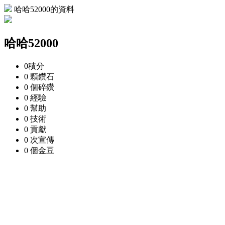
哈哈52000的資料
哈哈52000
0
積分
0 顆
鑽石
0 個
碎鑽
0
經驗
0
幫助
0
技術
0
貢獻
0 次
宣傳
0 個
金豆