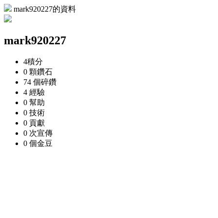
mark920227的資料
mark920227
4
積分
0 顆
鑽石
74 個
碎鑽
4
經驗
0
幫助
0
技術
0
貢獻
0 次
宣傳
0 個
金豆