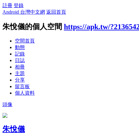
註冊
登錄
Android 台灣中文網
返回首頁
朱悅儀的個人空間
https://apk.tw/?213654
空間首頁
動態
記錄
日誌
相冊
主題
分享
留言板
個人資料
頭像
朱悅儀