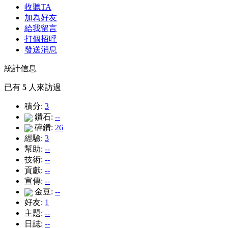
收聽TA
加為好友
給我留言
打個招呼
發送消息
統計信息
已有
5
人來訪過
積分:
3
鑽石:
--
碎鑽:
26
經驗:
3
幫助:
--
技術:
--
貢獻:
--
宣傳:
--
金豆:
--
好友:
1
主題:
--
日誌:
--