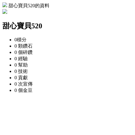
甜心寶貝520的資料
甜心寶貝520
0
積分
0 顆
鑽石
0 個
碎鑽
0
經驗
0
幫助
0
技術
0
貢獻
0 次
宣傳
0 個
金豆