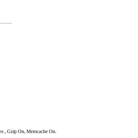
ries , Gzip On, Memcache On.