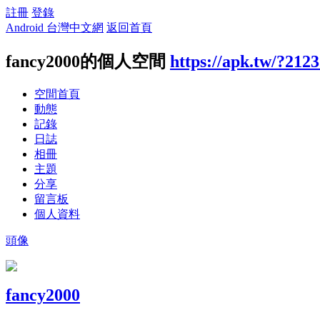
註冊
登錄
Android 台灣中文網
返回首頁
fancy2000的個人空間
https://apk.tw/?212
空間首頁
動態
記錄
日誌
相冊
主題
分享
留言板
個人資料
頭像
fancy2000