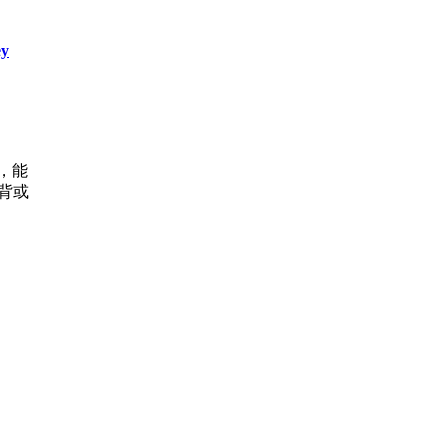
y
，能
硬背或