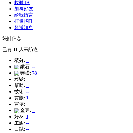
收聽TA
加為好友
給我留言
打個招呼
發送消息
統計信息
已有
11
人來訪過
積分:
--
鑽石:
--
碎鑽:
78
經驗:
--
幫助:
--
技術:
--
貢獻:
1
宣傳:
--
金豆:
--
好友:
1
主題:
--
日誌:
--