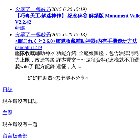
分享了一個帖子
(2015-6-20 15:19)
【巧奪天工/解迷神作】 紀念碑谷 解鎖版 Monument Valle
V2.2.42
藍蝶
分享了一個帖子
(2015-6-20 15:13)
<艦これくと2.6.0>艦隊收藏輔助神器(內有手機遊玩方法
pandaliu1219
艦隊收藏輔助神器 功能介紹: 全艦娘圖鑑，包含油彈消耗
力上限，改造等級 詳盡豐富~~~ 遠征資料((這樣就不用
爬wiki了 配方記錄 遠征，入 ...
好好輔助器~怎麼能不分享~
日誌
現在還沒有日誌
主題
現在還沒有主題
留言板
全部