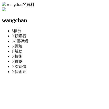
wangchan的資料
wangchan
6
積分
0 顆
鑽石
52 個
碎鑽
6
經驗
1
幫助
0
技術
0
貢獻
0 次
宣傳
0 個
金豆